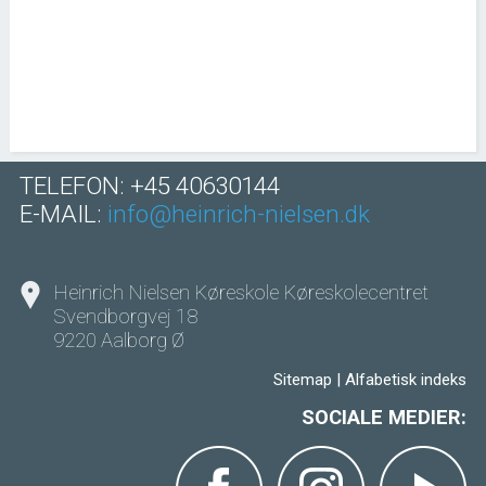
TELEFON: +45 40630144
E-MAIL:
info@heinrich-nielsen.dk
Heinrich Nielsen Køreskole Køreskolecentret
Svendborgvej 18
9220 Aalborg Ø
Sitemap
|
Alfabetisk indeks
SOCIALE MEDIER: