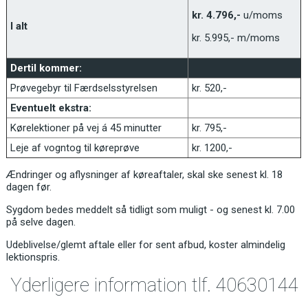
kr. 4.796,-
u/moms
I alt
kr. 5.995,- m/moms
Dertil kommer:
Prøvegebyr til Færdselsstyrelsen
kr. 520,-
Eventuelt ekstra:
Kørelektioner på vej á 45 minutter
kr. 795,-
Leje af vogntog til køreprøve
kr. 1200,-
Ændringer og aflysninger af køreaftaler, skal ske senest kl. 18
dagen før.
Sygdom bedes meddelt så tidligt som muligt - og senest kl. 7.00
på selve dagen.
Udeblivelse/glemt aftale eller for sent afbud, koster almindelig
lektionspris.
Yderligere information tlf. 40630144