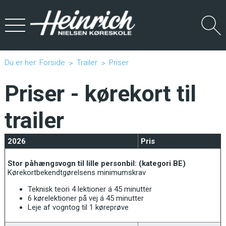
Du er her:
Forside
Trailer
Priser
Priser - kørekort til
trailer
2026
Pris
Stor påhængsvogn til lille personbil: (kategori BE)
Kørekortbekendtgørelsens minimumskrav
Teknisk teori 4 lektioner á 45 minutter
6 kørelektioner på vej á 45 minutter
Leje af vogntog til 1 køreprøve