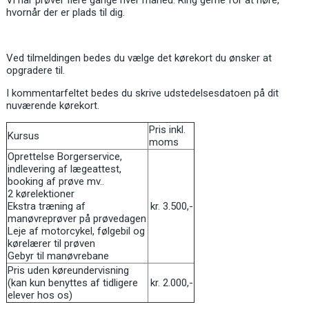
Vi har prøver flere gange hver måned. Ring gerne for at høre,
hvornår der er plads til dig.
Ved tilmeldingen bedes du vælge det kørekort du ønsker at
opgradere til.
I kommentarfeltet bedes du skrive udstedelsesdatoen på dit
nuværende kørekort.
Pris inkl.
Kursus
moms
Oprettelse Borgerservice,
indlevering af lægeattest,
booking af prøve mv..
2 kørelektioner
Ekstra træning af
kr. 3.500,-
manøvreprøver på prøvedagen
Leje af motorcykel, følgebil og
kørelærer til prøven
Gebyr til manøvrebane
Pris uden køreundervisning
(kan kun benyttes af tidligere
kr. 2.000,-
elever hos os)