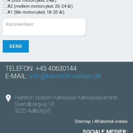
A (stor motorcykel; 24år)
A2 (mellem motorcykel; 20-24 år)
A1 (lille motorcykel; 18-20 år)
TELEFON: +45 40630144
E-MAIL:
info@heinrich-nielsen.dk
Heinrich Nielsen Køreskole Køreskolecentret
Svendborgvej 18
9220 Aalborg Ø
Sitemap
|
Alfabetisk indeks
SOCIALE MEDIER: