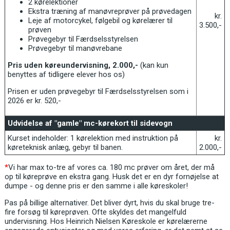
2 kørelektioner
Ekstra træning af manøvreprøver på prøvedagen
kr.
Leje af motorcykel, følgebil og kørelærer til
3.500,-
prøven
Prøvegebyr til Færdselsstyrelsen
Prøvegebyr til manøvrebane
Pris uden køreundervisning, 2.000,-
(kan kun
benyttes af tidligere elever hos os)
Prisen er uden prøvegebyr til Færdselsstyrelsen som i
2026 er kr. 520,-
Udvidelse af "gamle" mc-kørekort til sidevogn
Kurset indeholder: 1 kørelektion med instruktion på
kr.
køreteknisk anlæg, gebyr til banen.
2.000,-
*
Vi har max to-tre af vores ca. 180 mc prøver om året, der må
op til køreprøve en ekstra gang. Husk det er en dyr fornøjelse at
dumpe - og denne pris er den samme i alle køreskoler!
Pas på billige alternativer. Det bliver dyrt, hvis du skal bruge tre-
fire forsøg til køreprøven. Ofte skyldes det mangelfuld
undervisning. Hos Heinrich Nielsen Køreskole er kørelærerne