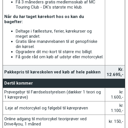
Få 3 måneders gratis medlemsskab af MC
Touring Club - DK's største mc klub.
Når du
har
taget kørekort hos os kan du
bagefter:
Deltage i fællesture, ferier, kørekurser og
meget andet.
Gratis låne manøvrebanen til at genopfriske
din kørsel.
Opgradere dit mc-kort til større mc billigt.
Få gode råd om køb af udstyr eller motorcykel.
Kr.
Pakkepris til køreskolen ved køb af hele pakken
12.695,-
Dertil kommer
Prøvegebyr til Færdselsstyrelsen (dækker 1 teori og
kr.
1 køreprøve)
1.600,-
kr.
Leje af motorcykel og følgebil til køreprøven
1.100,-
Online adgang til motorcykel teoriprøver ved
kr. 150,-
Drive4you, 1 måned