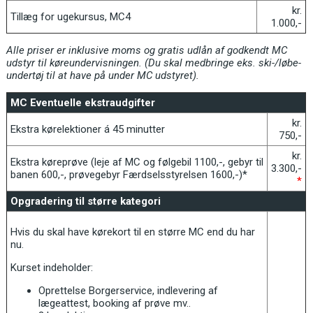
kr.
Tillæg for ugekursus, MC4
1.000,-
Alle priser er inklusive moms og gratis udlån af godkendt MC
udstyr til køreundervisningen. (Du skal medbringe eks. ski-/løbe-
undertøj til at have på under MC udstyret).
MC Eventuelle ekstraudgifter
kr.
Ekstra kørelektioner á 45 minutter
750,-
kr.
Ekstra køreprøve (leje af MC og følgebil 1100,-, gebyr til
3.300,-
banen 600,-, prøvegebyr Færdselsstyrelsen 1600,-)*
*
Opgradering til større kategori
Hvis du skal have kørekort til en større MC end du har
nu.
Kurset indeholder:
Oprettelse Borgerservice, indlevering af
lægeattest, booking af prøve mv..