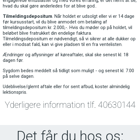
engagerede entusiaster og med vores erfaring, er det nemt at se,
hvad du skal gøre anderledes for at blive god..
Tilmeldingsdepositum
. Når holdet er udsolgt eller vi er 14 dage
før kursusstart, vil du blive anmodet om betaling af
tilmeldingsdepositum kr. 2.000,-. Hvis du møder op på holdet, vil
beløbet blive fratrukket din endelige faktura.
Tilmeldingsdepositum er nødvendigt, så vi sikrer at alle dukker op
eller i modsat fald, kan vi give pladsen til en fra ventelisten.
Ændringer og aflysninger af køreaftaler, skal ske senest kl. 18
dagen før.
Sygdom bedes meddelt så tidligt som muligt - og senest kl. 7.00
på selve dagen.
Udeblivelse/glemt aftale eller for sent afbud, koster almindelig
lektionspris.
Yderligere information tlf. 40630144
Det får du hos os: