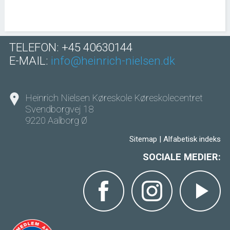
TELEFON: +45 40630144
E-MAIL:
info@heinrich-nielsen.dk
Heinrich Nielsen Køreskole Køreskolecentret
Svendborgvej 18
9220 Aalborg Ø
Sitemap
|
Alfabetisk indeks
SOCIALE MEDIER: