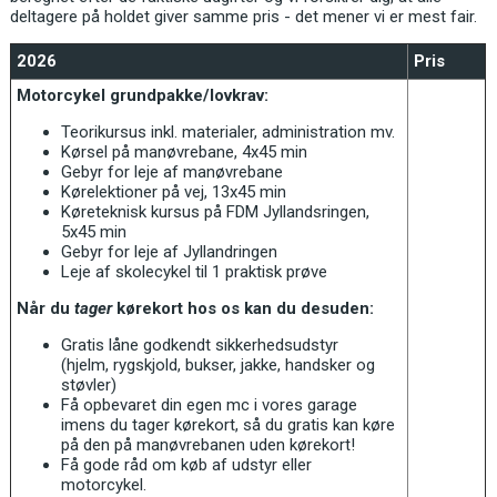
deltagere på holdet giver samme pris - det mener vi er mest fair.
2026
Pris
Motorcykel grundpakke/lovkrav:
Teorikursus inkl. materialer, administration mv.
Kørsel på manøvrebane, 4x45 min
Gebyr for leje af manøvrebane
Kørelektioner på vej, 13x45 min
Køreteknisk kursus på FDM Jyllandsringen,
5x45 min
Gebyr for leje af Jyllandringen
Leje af skolecykel til 1 praktisk prøve
Når du
tager
kørekort hos os kan du desuden:
Gratis låne godkendt sikkerhedsudstyr
(hjelm, rygskjold, bukser, jakke, handsker og
støvler)
Få opbevaret din egen mc i vores garage
imens du tager kørekort, så du gratis kan køre
på den på manøvrebanen uden kørekort!
Få gode råd om køb af udstyr eller
motorcykel.