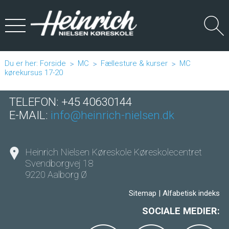
Du er her:
Forside
MC
Fællesture & kurser
MC
kørekursus 17-20
TELEFON: +45 40630144
E-MAIL:
info@heinrich-nielsen.dk
Heinrich Nielsen Køreskole Køreskolecentret
Svendborgvej 18
9220 Aalborg Ø
Sitemap
|
Alfabetisk indeks
SOCIALE MEDIER: